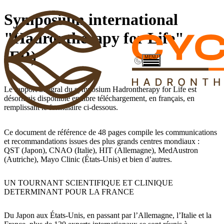
Symposium international
Ouvrir le sous-menu
"Hadrontherapy for Life"
(FR)
NOS SERVICES
MENU
Le 
rapport intégral du symposium Hadrontherapy for Life
 est 
désormais disponible en libre téléchargement, en français, en 
ACTUALITÉS
remplissant le formulaire ci-dessous. 
ESPACE MÉDIAS
Ce document de référence de 48 pages compile les communications 
Contact
et recommandations issues des plus grands centres mondiaux :
QST (Japon), CNAO (Italie), HIT (Allemagne), MedAustron
02 31 24 34 48
(Autriche), Mayo Clinic (États-Unis)
 et bien d’autres.
35 All. de Dakar,
14200 Hérouville-Saint-Clair
UN TOURNANT SCIENTIFIQUE ET CLINIQUE
DETERMINANT POUR LA FRANCE
NEWSLETTER
Du Japon aux États-Unis, en passant par l’Allemagne, l’Italie et la 