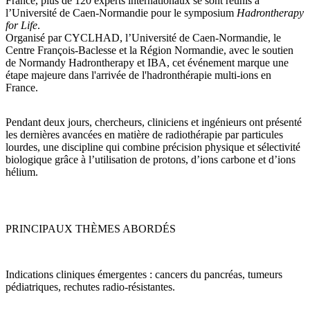
France, plus de 
120 experts internationaux
 se sont réunis à 
EN
FR
l’Université de Caen-Normandie pour le symposium 
Hadrontherapy
for Life
.
Organisé par 
CYCLHAD
, l’
Université de Caen-Normandie
, le 
Centre François-Baclesse
 et la 
Région Normandie
, avec le soutien 
de 
Normandy Hadrontherapy
 et 
IBA
, cet événement marque une 
étape majeure dans l'arrivée de l'hadronthérapie multi-ions en 
France.
Pendant deux jours, chercheurs, cliniciens et ingénieurs ont présenté 
les dernières avancées en matière de 
radiothérapie par particules
lourdes
, une discipline qui combine précision physique et sélectivité 
biologique grâce à l’utilisation de protons, d’ions carbone et d’ions 
hélium.
PRINCIPAUX THÈMES ABORDÉS
Indications cliniques émergentes
 : cancers du pancréas, tumeurs 
pédiatriques, rechutes radio-résistantes.