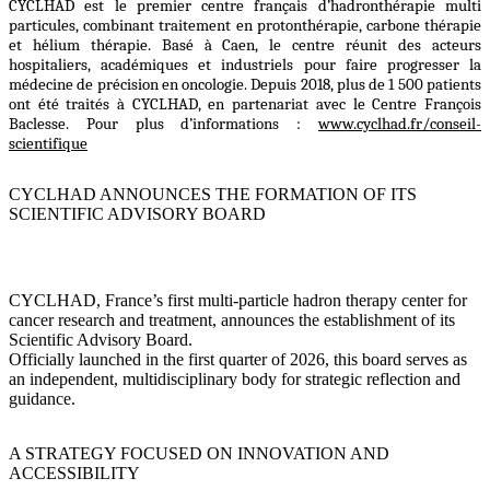
CYCLHAD est le premier centre français d’hadronthérapie multi
particules, combinant traitement en protonthérapie, carbone thérapie
et hélium thérapie. Basé à Caen, le centre réunit des acteurs
hospitaliers, académiques et industriels pour faire progresser la
médecine de précision en oncologie. Depuis 2018, plus de 1 500 patients
ont été traités à CYCLHAD, en partenariat avec le Centre François
Baclesse. Pour plus d’informations :
www.cyclhad.fr/conseil-
scientifique
CYCLHAD ANNOUNCES THE FORMATION OF ITS
SCIENTIFIC ADVISORY BOARD
CYCLHAD, France’s first multi-particle hadron therapy center for
cancer research and treatment, announces the establishment of its
Scientific Advisory Board.
Officially launched in the first quarter of 2026, this board serves as
an independent, multidisciplinary body for strategic reflection and
guidance.
A STRATEGY FOCUSED ON INNOVATION AND
ACCESSIBILITY