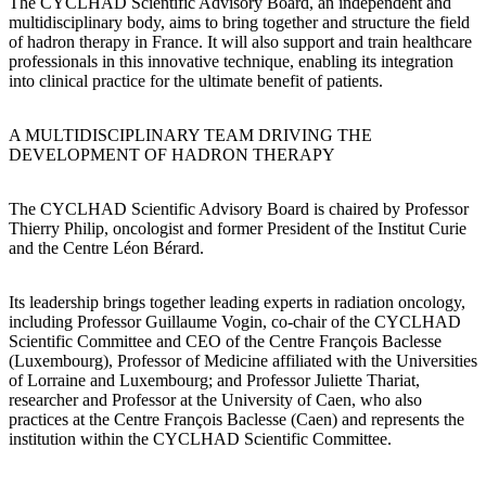
The CYCLHAD Scientific Advisory Board, an independent and
multidisciplinary body, aims to bring together and structure the field
of hadron therapy in France. It will also support and train healthcare
professionals in this innovative technique, enabling its integration
into clinical practice for the ultimate benefit of patients.
A MULTIDISCIPLINARY TEAM DRIVING THE
DEVELOPMENT OF HADRON THERAPY
The CYCLHAD Scientific Advisory Board is chaired by Professor
Thierry Philip, oncologist and former President of the Institut Curie
and the Centre Léon Bérard.
Its leadership brings together leading experts in radiation oncology,
including Professor Guillaume Vogin, co-chair of the CYCLHAD
Scientific Committee and CEO of the Centre François Baclesse
(Luxembourg), Professor of Medicine affiliated with the Universities
of Lorraine and Luxembourg; and Professor Juliette Thariat,
researcher and Professor at the University of Caen, who also
practices at the Centre François Baclesse (Caen) and represents the
institution within the CYCLHAD Scientific Committee.